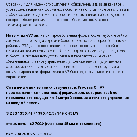
Созданный для надежного сцепления, обновленный дизайн каналов и
усовершенствованная форма носа обеспечивают отличные результаты в
любых условиях. Динамичная энергия и отзывчивая гибкость делают
повороты более резкими, ваш отскок — более мощным, а контроль —
легким даже на скорости.
Новым для V7
является переработанная форма, более глубокие рейлы
для уверенного съезда с доски и более тонкие носки с переработанными
рейлами PRS для точного карвинга. Новая конструкция верхней и
нижней частей из цельного карбона и 3D-дека оптимизируют среднюю
гибкость, а двойная вогнутость днища и переработанные каналы
обеспечивают плавное управление, лучшее сцепление и улучшенные
характеристики при движении против ветра. Легкая конструкция и
оптимизированная форма делают V7 быстрее, отзывчивее и проще в
управлении.
Созданный для высоких результатов, Process C+ V7
предназначен для опытных фрирайдеров, которые требуют
премиального ощущения, быстрой реакции и точного управления
на каждой сессии.
SIZES 135 X 41 / 139 X 42.5 / 149 X 45 LW
стоимость - 62 700₽ (плавники 45 мм в комплекте)
падсы
AIRGO V5
- 20 300₽